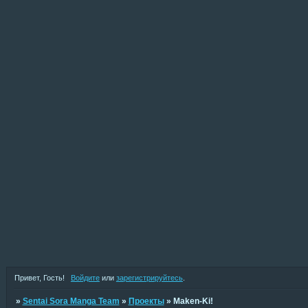
Привет, Гость!
Войдите
или
зарегистрируйтесь
.
»
Sentai Sora Manga Team
»
Проекты
»
Maken-Ki!