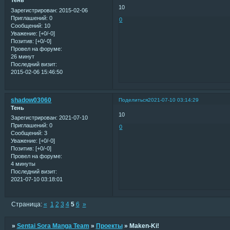
Тень
10
Зарегистрирован
: 2015-02-06
Приглашений:
0
0
Сообщений:
10
Уважение:
[+0/-0]
Позитив:
[+0/-0]
Провел на форуме:
26 минут
Последний визит:
2015-02-06 15:46:50
shadow03060
Поделиться
2021-07-10 03:14:29
Тень
10
Зарегистрирован
: 2021-07-10
Приглашений:
0
0
Сообщений:
3
Уважение:
[+0/-0]
Позитив:
[+0/-0]
Провел на форуме:
4 минуты
Последний визит:
2021-07-10 03:18:01
Страница:
«
1
2
3
4
5
6
»
»
Sentai Sora Manga Team
»
Проекты
»
Maken-Ki!