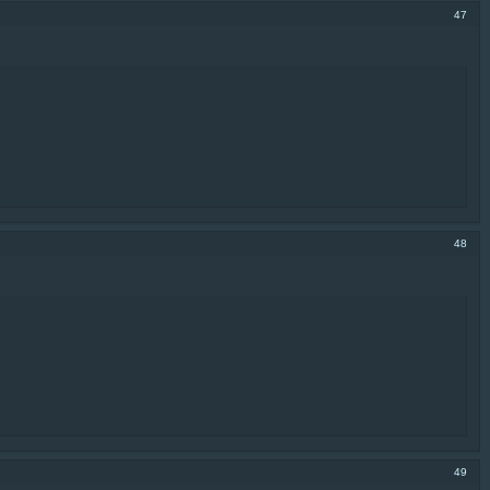
47
48
49