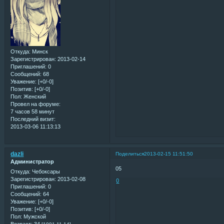
Откуда:
Минск
Зарегистрирован
: 2013-02-14
Приглашений:
0
Сообщений:
68
Уважение:
[+0/-0]
Позитив:
[+0/-0]
Пол:
Женский
Провел на форуме:
7 часов 58 минут
Последний визит:
2013-03-06 11:13:13
dazli
Поделиться
2013-02-15 11:51:50
Администратор
05
Откуда:
Чебоксары
Зарегистрирован
: 2013-02-08
0
Приглашений:
0
Сообщений:
64
Уважение:
[+0/-0]
Позитив:
[+0/-0]
Пол:
Мужской
Возраст:
34