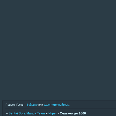
Привет, Гость!
Войдите
или
зарегистрируйтесь
.
»
Sentai Sora Manga Team
»
Игры
»
Считаем до 1000