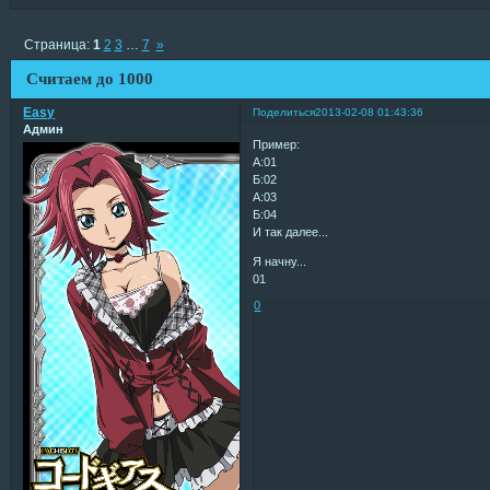
Страница:
1
2
3
…
7
»
Считаем до 1000
Easy
Поделиться
2013-02-08 01:43:36
Админ
Пример:
А:01
Б:02
А:03
Б:04
И так далее...
Я начну...
01
0