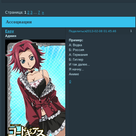
Страница:
1
2
3
…
7
»
Ассоциации
Easy
1
Поделиться
2013-02-08 01:45:46
Админ
Пример:
А: Водка
Б: Россия
А: Германия
Б: Гитлер
И так далее...
Я начну...
Аниме
0