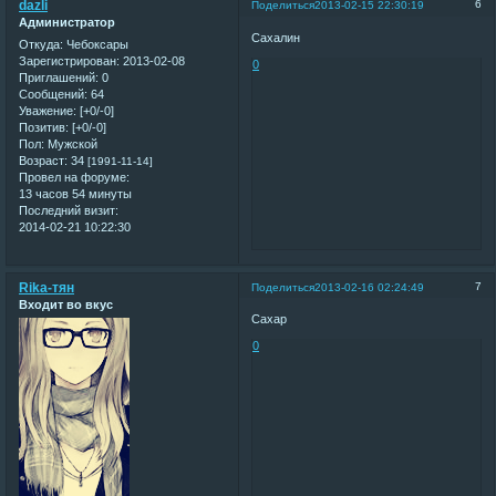
dazli
6
Поделиться
2013-02-15 22:30:19
Администратор
Сахалин
Откуда:
Чебоксары
Зарегистрирован
: 2013-02-08
0
Приглашений:
0
Сообщений:
64
Уважение:
[+0/-0]
Позитив:
[+0/-0]
Пол:
Мужской
Возраст:
34
[1991-11-14]
Провел на форуме:
13 часов 54 минуты
Последний визит:
2014-02-21 10:22:30
Rika-тян
7
Поделиться
2013-02-16 02:24:49
Входит во вкус
Сахар
0