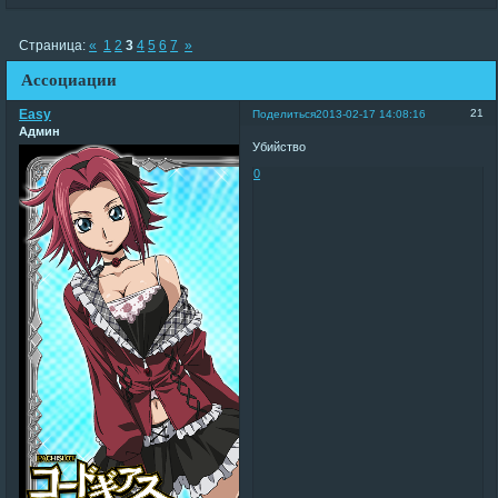
Страница:
«
1
2
3
4
5
6
7
»
Ассоциации
Easy
21
Поделиться
2013-02-17 14:08:16
Админ
Убийство
0