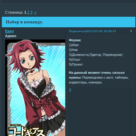
Страница:
1
2
3
»
Набор в команду.
Easy
1
Поделиться
2013-02-08 16:08:47
Админ
Форма:
1)Имя
2)Ник
3)Должность(Эдитор, Переводчик)
4)Опыт
5)Проект
На данный момент очень сильно
нужны:
Переводчики с англ, тайперы,
корректоры, клинеры.
0