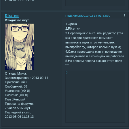
Rika-тян
3
Поделиться
2013-02-14 01:43:30
Входит во вкус
1.Эрика
2.Rika-тян
3.Переводчик с англ. или редактор (так
как эти две должности не может
выполнять один и тот же человек,
выбирайте ту, которая больше нужна)
4.Сама переводила мангу, но нигде не
выкладывала и в командах не работала
5.Не совсем поняла смысл этого поля
*.*
0
Откуда:
Минск
Зарегистрирован
: 2013-02-14
Приглашений:
0
Сообщений:
68
Уважение:
[+0/-0]
Позитив:
[+0/-0]
Пол:
Женский
Провел на форуме:
7 часов 58 минут
Последний визит:
2013-03-06 11:13:13