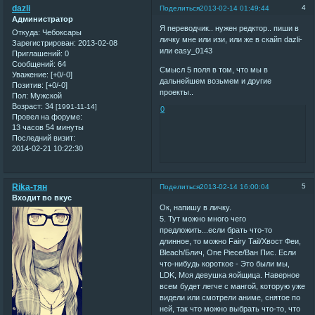
dazli
4
Поделиться
2013-02-14 01:49:44
Администратор
Я переводчик.. нужен редктор.. пиши в
Откуда:
Чебоксары
личку мне или изи, или же в скайп dazli-
Зарегистрирован
: 2013-02-08
или easy_0143
Приглашений:
0
Сообщений:
64
Смысл 5 поля в том, что мы в
Уважение:
[+0/-0]
дальнейшем возьмем и другие
Позитив:
[+0/-0]
проекты..
Пол:
Мужской
Возраст:
34
[1991-11-14]
0
Провел на форуме:
13 часов 54 минуты
Последний визит:
2014-02-21 10:22:30
Rika-тян
5
Поделиться
2013-02-14 16:00:04
Входит во вкус
Ок, напишу в личку.
5. Тут можно много чего
предложить...если брать что-то
длинное, то можно Fairy Tail/Хвост Феи,
Bleach/Блич, One Piece/Ван Пис. Если
что-нибудь короткое - Это были мы,
LDK, Моя девушка яойщица. Наверное
всем будет легче с мангой, которую уже
видели или смотрели аниме, снятое по
ней, так что можно выбрать что-то, что