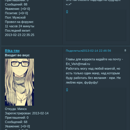
Приглашений:
0
=.="
Сообщений:
88
Уважение:
[+0/-0]
0
Позитив:
[+0/-0]
Пол:
Мужской
Провел на форуме:
11 часов 24 минуты
Последний визит:
2013-02-23 22:35:25
Rika-тян
8
Поделиться
2013-02-14 22:46:56
Входит во вкус
Главы для корректа кидайте на почту -
Eri_Vish@mail.ru
Работать могу над любой мангой, но
есть только один жанр, над которым
буду работать без желания - юри. Не
люблю юри, фуфуфу!
0
Откуда:
Минск
Зарегистрирован
: 2013-02-14
Приглашений:
0
Сообщений:
68
Уважение:
[+0/-0]