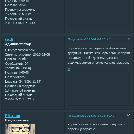
Позитив:
[+0/-0]
Пол:
Женский
Провел на форуме:
7 часов 58 минут
Последний визит:
2013-03-06 11:13:13
dazli
9
Поделиться
2013-02-14 23:12:14
Администратор
перевод скинул.. юри не любят многие
Откуда:
Чебоксары
девушки.. так же, как нормальные парни
Зарегистрирован
: 2013-02-08
ненавидят яой.. да и мы даже не
Приглашений:
0
задумываемся о таких жанрах :glasses:
Сообщений:
64
Уважение:
[+0/-0]
0
Позитив:
[+0/-0]
Пол:
Мужской
Возраст:
34
[1991-11-14]
Провел на форуме:
13 часов 54 минуты
Последний визит:
2014-02-21 10:22:30
Rika-тян
10
Поделиться
2013-02-14 23:33:49
Входит во вкус
хорошо, сейчас поработаю над ним и
перекину обратно