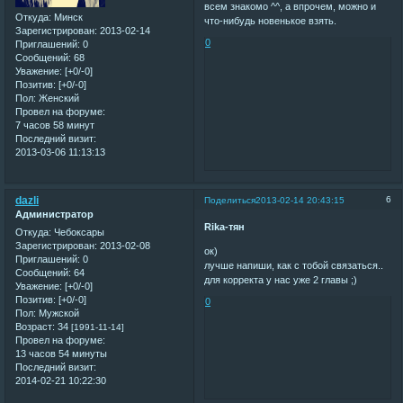
всем знакомо ^^, а впрочем, можно и
Откуда:
Минск
что-нибудь новенькое взять.
Зарегистрирован
: 2013-02-14
0
Приглашений:
0
Сообщений:
68
Уважение:
[+0/-0]
Позитив:
[+0/-0]
Пол:
Женский
Провел на форуме:
7 часов 58 минут
Последний визит:
2013-03-06 11:13:13
dazli
6
Поделиться
2013-02-14 20:43:15
Администратор
Rika-тян
Откуда:
Чебоксары
Зарегистрирован
: 2013-02-08
ок)
Приглашений:
0
лучше напиши, как с тобой связаться..
Сообщений:
64
для корректа у нас уже 2 главы ;)
Уважение:
[+0/-0]
Позитив:
[+0/-0]
0
Пол:
Мужской
Возраст:
34
[1991-11-14]
Провел на форуме:
13 часов 54 минуты
Последний визит:
2014-02-21 10:22:30