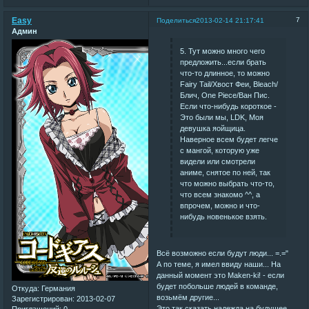
Easy
7
Поделиться
2013-02-14 21:17:41
Админ
5. Тут можно много чего
предложить...если брать
что-то длинное, то можно
Fairy Tail/Хвост Феи, Bleach/
Блич, One Piece/Ван Пис.
Если что-нибудь короткое -
Это были мы, LDK, Моя
девушка яойщица.
Наверное всем будет легче
с мангой, которую уже
видели или смотрели
аниме, снятое по ней, так
что можно выбрать что-то,
что всем знакомо ^^, а
впрочем, можно и что-
нибудь новенькое взять.
Всё возможно если будут люди... =.="
А по теме, я имел ввиду наши... На
данный момент это Maken-ki! - если
будет побольше людей в команде,
Откуда:
Германия
возьмём другие...
Зарегистрирован
: 2013-02-07
Это так сказать надежда на будущее