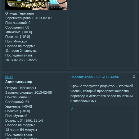
Откуда:
Германия
Зарегистрирован
: 2013-02-07
Приглашений:
0
Сообщений:
88
Уважение:
[+0/-0]
Позитив:
[+0/-0]
Пол:
Мужской
Провел на форуме:
11 часов 24 минуты
Последний визит:
2013-02-23 22:35:25
dazli
2
Поделиться
2013-02-12 13:44:56
Администратор
Срочно требуется редактор! (Это такой
Откуда:
Чебоксары
челвек, который проверяет качество
Зарегистрирован
: 2013-02-08
перевода и делает его более понятным
Приглашений:
0
и читабельным)
Сообщений:
64
Уважение:
[+0/-0]
0
Позитив:
[+0/-0]
Пол:
Мужской
Возраст:
34
[1991-11-14]
Провел на форуме:
13 часов 54 минуты
Последний визит:
2014-02-21 10:22:30