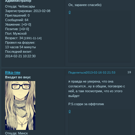
Администратор
Ок, заранее спасибо)
Откуда:
Чебоксары
Зарегистрирован
: 2013-02-08
0
Приглашений:
0
Сообщений:
64
Уважение:
[+0/-0]
Позитив:
[+0/-0]
Пол:
Мужской
Возраст:
34
[1991-11-14]
Провел на форуме:
13 часов 54 минуты
Последний визит:
2014-02-21 10:22:30
Rika-тян
19
Поделиться
2013-02-16 02:21:53
Входит во вкус
я правда не уверена, что она
согласится...ну в общем, поговорю с
ней, а там посмотрим, что из этого
выйдет
P.S.сорри за оффтопик
0
Откуда:
Минск