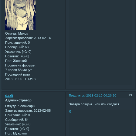
Откуда:
Минск
Зарегистрирован
: 2013-02-14
Приглашений:
0
Сообщений:
68
Уважение:
[+0/-0]
Позитив:
[+0/-0]
Пол:
Женский
Провел на форуме:
7 часов 58 минут
Последний визит:
2013-03-06 11:13:13
dazli
13
Поделиться
2013-02-15 00:26:20
Администратор
Завтра создам.. или изи создаст..
Откуда:
Чебоксары
Зарегистрирован
: 2013-02-08
0
Приглашений:
0
Сообщений:
64
Уважение:
[+0/-0]
Позитив:
[+0/-0]
Пол:
Мужской