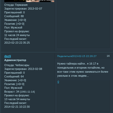
Откуда:
Германия
Зарегистрирован
: 2013-02-07
Приглашений:
0
Сообщений:
88
Уважение:
[+0/-0]
Позитив:
[+0/-0]
Пол:
Мужской
Провел на форуме:
11 часов 24 минуты
Последний визит:
2013-02-23 22:35:25
dazli
16
Поделиться
2013-02-15 22:26:27
Администратор
Нужно тайпера найти.. я 16 17 в
Откуда:
Чебоксары
понедельник и вторник потайплю, но
Зарегистрирован
: 2013-02-08
все-таки этим нужно заниматься более
Приглашений:
0
умелым в этом людям...
Сообщений:
64
Уважение:
[+0/-0]
0
Позитив:
[+0/-0]
Пол:
Мужской
Возраст:
34
[1991-11-14]
Провел на форуме:
13 часов 54 минуты
Последний визит:
2014-02-21 10:22:30