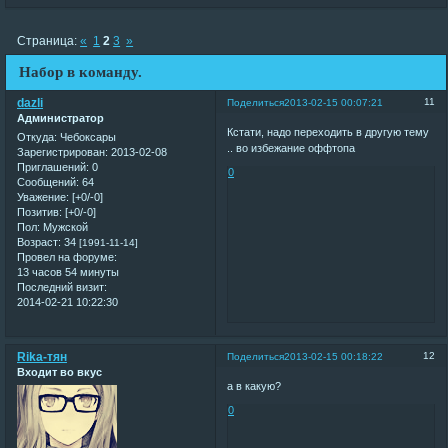
Страница:
«
1
2
3
»
Набор в команду.
dazli
11
Поделиться
2013-02-15 00:07:21
Администратор
Кстати, надо переходить в другую тему
Откуда:
Чебоксары
.. во избежание оффтопа
Зарегистрирован
: 2013-02-08
Приглашений:
0
0
Сообщений:
64
Уважение:
[+0/-0]
Позитив:
[+0/-0]
Пол:
Мужской
Возраст:
34
[1991-11-14]
Провел на форуме:
13 часов 54 минуты
Последний визит:
2014-02-21 10:22:30
Rika-тян
12
Поделиться
2013-02-15 00:18:22
Входит во вкус
а в какую?
0