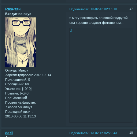
Rika-тян
17
Поделиться
2013-02-16 02:15:10
Входит во вкус
я могу поговорить со своей подругой,
она хорошо владеет фотошопом...
0
Откуда:
Минск
Зарегистрирован
: 2013-02-14
Приглашений:
0
Сообщений:
68
Уважение:
[+0/-0]
Позитив:
[+0/-0]
Пол:
Женский
Провел на форуме:
7 часов 58 минут
Последний визит:
2013-03-06 11:13:13
dazli
18
Поделиться
2013-02-16 02:20:43