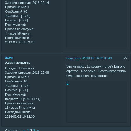
Зарегистрирован
: 2013-02-14
Приглашений:
0
Сообщений:
68
Уважение:
[+0/-0]
Позитив:
[+0/-0]
Пол:
Женский
Провел на форуме:
7 часов 58 минут
Последний визит:
2013-03-06 11:13:13
dazli
20
Поделиться
2013-02-16 02:36:49
Администратор
Это не офф.. 16 коорект готов? Вот это
Откуда:
Чебоксары
оффтоп.. а по теме - Без тайпера тяжко
Зарегистрирован
: 2013-02-08
будет, перевод тормозится..
Приглашений:
0
Сообщений:
64
0
Уважение:
[+0/-0]
Позитив:
[+0/-0]
Пол:
Мужской
Возраст:
34
[1991-11-14]
Провел на форуме:
13 часов 54 минуты
Последний визит:
2014-02-21 10:22:30
Страница:
«
1
2
3
»