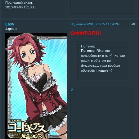
Последний визит:
2013-03-06 11:13:13
Easy
15
Поделиться
2013-02-15 14:54:26
Админ
ОФФТОП!!!
По теме:
По теме:
Rika-тян
подробности в лс =) Кстати
пишите об этом во
флудилку... туда вообще
обо всём пишите =)
0